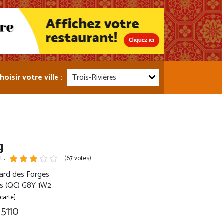
hoisir votre ville :
Trois-Rivières
g
 :
(67 votes)
ard des Forges
res (QC) G8Y 1W2
 carte]
-5110