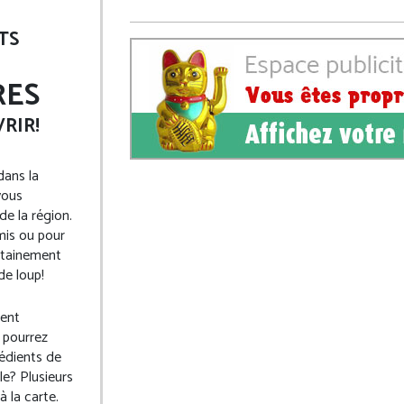
TS
RES
RIR!
dans la
vous
de la région.
mis ou pour
ertainement
de loup!
sent
 pourrez
rédients de
le? Plusieurs
 la carte.