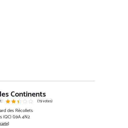
des Continents
 :
(79 votes)
ard des Récollets
res (QC) G9A 4N2
 carte]