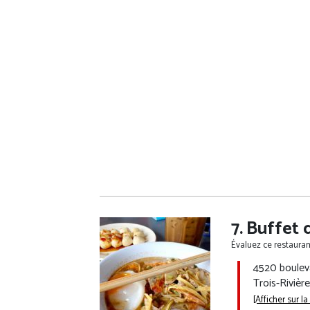
age :
Buffet 
Évaluez ce restaurant
4520 boulev
Trois-Riviè
[Afficher sur la