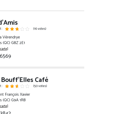
d'Amis
 :
(16 votes)
la Vérendrye
es (QC) G8Z 2E1
 carte]
-6569
 Bouff'Elles Café
 :
(50 votes)
nt François Xavier
es (QC) G9A 1R8
 carte]
-3842