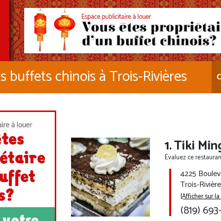
s buffets chinois à Trois-Rivières
C
Tiki Min
Évaluez ce restaurant
4225 Boulev
Trois-Riviè
[Afficher sur la
(819) 693