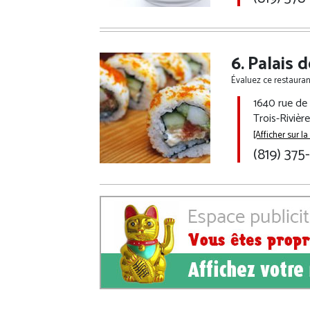
Palais 
Évaluez ce restaurant
1640 rue de
Trois-Rivièr
[Afficher sur la
Ce site est à vendre!
(819) 375
Faites une offre dès maintenant!
complet* :
el* :
offre ($)* :