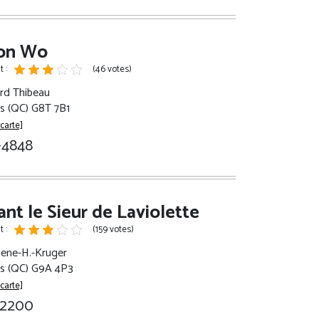
son Wo
 :
(46 votes)
rd Thibeau
es (QC) G8T 7B1
 carte]
3-4848
nt le Sieur de Laviolette
 :
(159 votes)
ene-H.-Kruger
res (QC) G9A 4P3
 carte]
3-2200