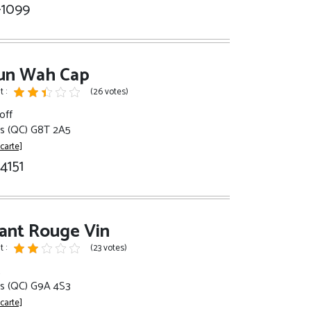
-1099
Sun Wah Cap
 :
(26 votes)
off
es (QC) G8T 2A5
 carte]
-4151
ant Rouge Vin
 :
(23 votes)
t
es (QC) G9A 4S3
 carte]