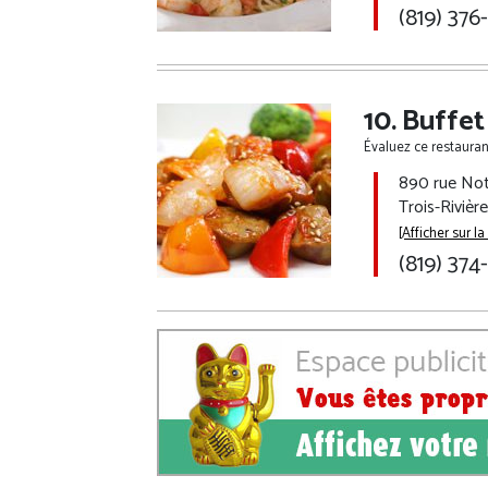
(819) 376
Buffet
Évaluez ce restaurant
890 rue No
Trois-Rivièr
[Afficher sur la
(819) 374