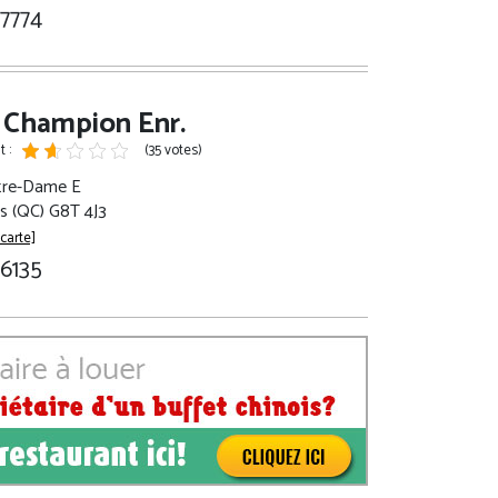
-7774
 Champion Enr.
 :
(35 votes)
tre-Dame E
es (QC) G8T 4J3
 carte]
-6135