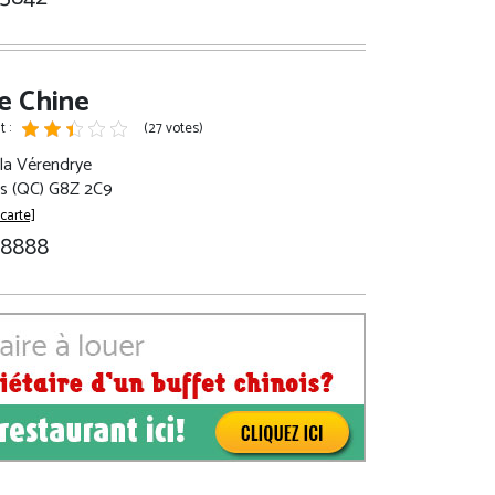
de Chine
 :
(27 votes)
 la Vérendrye
es (QC) G8Z 2C9
 carte]
-8888