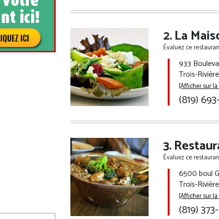
La Mai
Évaluez ce restaurant
933 Bouleva
Trois-Rivièr
[Afficher sur la
(819) 69
Restaura
Évaluez ce restaurant
6500 boul G
Trois-Riviè
[Afficher sur la
(819) 37