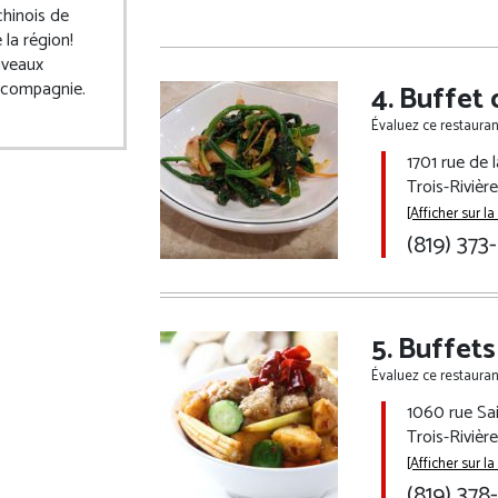
chinois de
 la région!
uveaux
 compagnie.
Buffet 
Évaluez ce restaurant
1701 rue de 
Trois-Rivièr
[Afficher sur la
(819) 373
Buffets
Évaluez ce restaurant
1060 rue Sai
Trois-Rivièr
[Afficher sur la
(819) 378